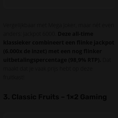
Vergelijkbaar met Mega Joker, maar nét even
anders: Jackpot 6000.
Deze all-time
klassieker
combineert een flinke jackpot
(6.000x de inzet) met een nog flinker
uitbetalingspercentage (98,9% RTP).
Dat
maakt dat je vaak prijs hebt op deze
fruitkast!
3. Classic Fruits – 1×2 Gaming