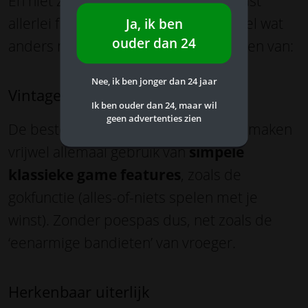
En niet zonder reden. Ze hebben naast
allerlei fruitige symbolen namelijk heel wat
Ja, ik ben
ouder dan 24
anders moois te bieden. Wat te denken van:
Nee, ik ben jonger dan 24 jaar
Vintage game features
Ik ben ouder dan 24, maar wil
geen advertenties zien
De beste fruitautomaten, zie eerder, maken
vrijwel allemaal gebruik van
simpele
klassieke game features
, zoals de
gokfunctie (alles-of-niets spelen met je
winst). Zonder poespas dus, net zoals de
‘eenarmige bandieten’ van vroeger.
Herkenbaar uiterlijk