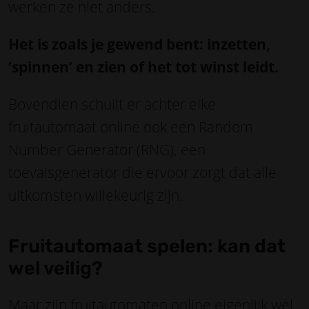
werken ze niet anders.
Het is zoals je gewend bent: inzetten,
‘spinnen’ en zien of het tot winst leidt.
Bovendien schuilt er achter elke
fruitautomaat online ook een Random
Number Generator (RNG), een
toevalsgenerator die ervoor zorgt dat alle
uitkomsten willekeurig zijn.
Fruitautomaat spelen: kan dat
wel veilig?
Maar zijn fruitautomaten online eigenlijk wel