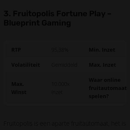
3. Fruitopolis Fortune Play –
Blueprint Gaming
RTP
95,38%
Min. Inzet
Volatiliteit
Gemiddeld
Max. Inzet
Waar online
Max.
10.000x
fruitautomaat
Winst
inzet
spelen?
Fruitopolis is een aparte fruitautomaat, het is