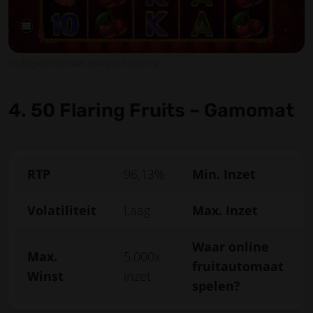
Fruitopolis slot van Blueprint Gaming
4. 50 Flaring Fruits – Gamomat
RTP
96,13%
Min. Inzet
Volatiliteit
Laag
Max. Inzet
Waar online
Max.
5.000x
fruitautomaat
Winst
inzet
spelen?