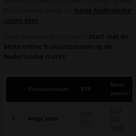
favoriete fruitkast te draaien, speel je nu elke
fruitautomaat online, op
legale Nederlandse
casino sites
.
Geen idee waar te beginnen?
Start met de
beste online fruitautomaten op de
Nederlandse markt
:
Meer
Fruitautomaat
RTP
weten?
Lees
99%
1.
Mega Joker
hier
RTP
meer