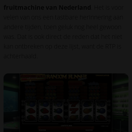
fruitmachine van Nederland
. Het is voor
velen van ons een tastbare herinnering aan
andere tijden, toen geluk nog heel gewoon
was. Dat is ook direct de reden dat het niet
kan ontbreken op deze lijst, want de RTP is
achterhaald.