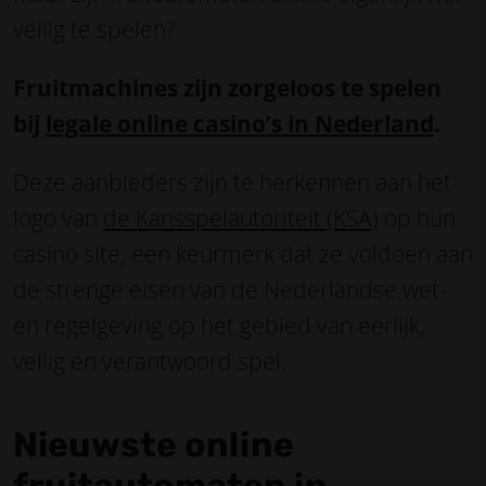
veilig te spelen?
Fruitmachines zijn zorgeloos te spelen
bij
legale online casino’s in Nederland
.
Deze aanbieders zijn te herkennen aan het
logo van
de Kansspelautoriteit (KSA)
op hun
casino site; een keurmerk dat ze voldoen aan
de strenge eisen van de Nederlandse wet-
en regelgeving op het gebied van eerlijk,
veilig en verantwoord spel.
Nieuwste online