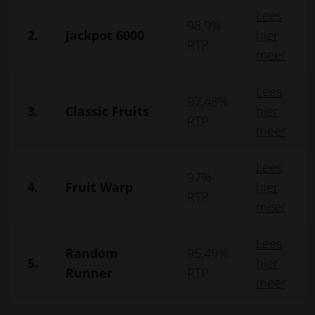
Lees
98,9%
2.
Jackpot 6000
hier
RTP
meer
Lees
97,48%
3.
Classic Fruits
hier
RTP
meer
Lees
97%
4.
Fruit Warp
hier
RTP
meer
Lees
Random
95,49%
5.
hier
Runner
RTP
meer