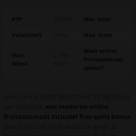
RTP
95,98%
Min. Inzet
Volatiliteit
Hoog
Max. Inzet
Waar online
Max.
2.300x
fruitautomaat
Winst
inzet
spelen?
Heet van de naald: Blazin’s Hot 7’s Big Bonus
van SG Digital,
een moderne online
fruitautomaat inclusief free spins bonus
.
Daarin zijn met sticky wilds ook gelijk de