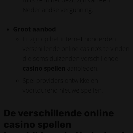
mits ze in het bezit zijn van een
Nederlandse vergunning.
Groot aanbod
Er zijn op het internet honderden
verschillende online casino’s te vinden
die soms duizenden verschillende
casino spellen
aanbieden.
Spel providers ontwikkelen
voortdurend nieuwe spellen.
De verschillende online
casino spellen