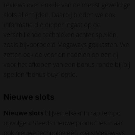
reviews over enkele van de meest geweldige
slots aller tijden. Daarbij bieden we ook
informatie die dieper ingaat op de
verschillende technieken achter spellen
zoals bijvoorbeeld Megaways gokkasten. We
zetten ook de voor en nadelen op een rij
voor het afkopen van een bonus ronde bij bij
spellen “bonus buy” optie.
Nieuwe slots
Nieuwe slots
blijven elkaar in rap tempo
opvolgen. Steeds nieuwe producties maar
ook nieuwe technologieën zoals Megaways