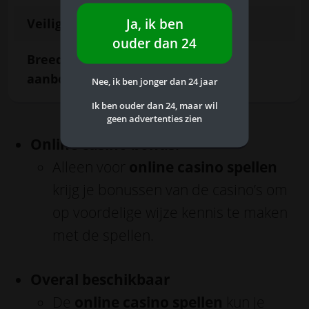
Ja, ik ben
Veiligheid?
✓
✓
ouder dan 24
Breed
✓
✗
aanbod?
Nee, ik ben jonger dan 24 jaar
Ik ben ouder dan 24, maar wil
geen advertenties zien
Online casino bonus:
Alleen voor
online casino spellen
krijg je bonussen van de casino’s om
op voordelige wijze kennis te maken
met de spellen.
Overal beschikbaar
De
online casino spellen
kun je