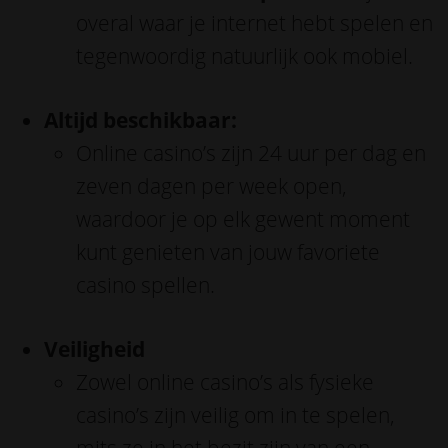
overal waar je internet hebt spelen en
tegenwoordig natuurlijk ook mobiel.
Altijd beschikbaar:
Online casino’s zijn 24 uur per dag en
zeven dagen per week open,
waardoor je op elk gewent moment
kunt genieten van jouw favoriete
casino spellen.
Veiligheid
Zowel online casino’s als fysieke
casino’s zijn veilig om in te spelen,