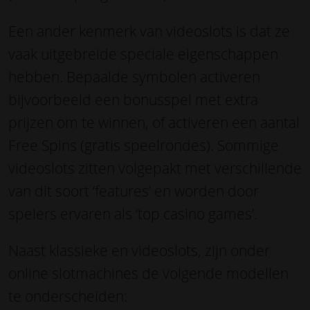
Een ander kenmerk van videoslots is dat ze
vaak uitgebreide speciale eigenschappen
hebben. Bepaalde symbolen activeren
bijvoorbeeld een bonusspel met extra
prijzen om te winnen, of activeren een aantal
Free Spins (gratis speelrondes). Sommige
videoslots zitten volgepakt met verschillende
van dit soort ‘features’ en worden door
spelers ervaren als ‘top casino games’.
Naast klassieke en videoslots, zijn onder
online slotmachines de volgende modellen
te onderscheiden: