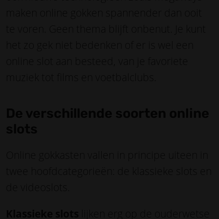
maken online gokken spannender dan ooit
te voren. Geen thema blijft onbenut. Je kunt
het zo gek niet bedenken of er is wel een
online slot aan besteed, van je favoriete
muziek tot films en voetbalclubs.
De verschillende soorten online
slots
Online gokkasten vallen in principe uiteen in
twee hoofdcategorieën: de klassieke slots en
de videoslots.
Klassieke slots
lijken erg op de ouderwetse