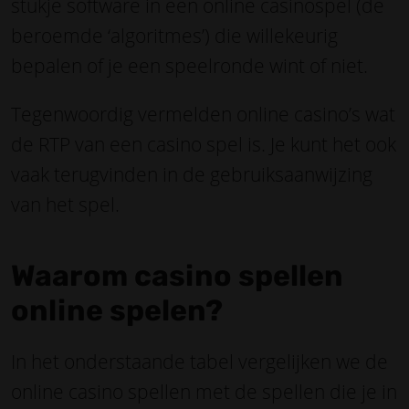
stukje software in een online casinospel (de
beroemde ‘algoritmes’) die willekeurig
bepalen of je een speelronde wint of niet.
Tegenwoordig vermelden online casino’s wat
de RTP van een casino spel is. Je kunt het ook
vaak terugvinden in de gebruiksaanwijzing
van het spel.
Waarom casino spellen
online spelen?
In het onderstaande tabel vergelijken we de
online casino spellen met de spellen die je in