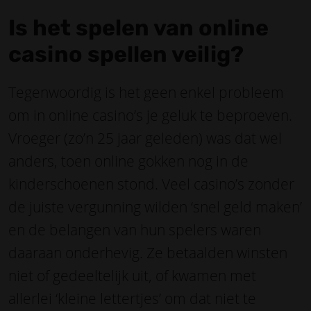
Is het spelen van online
casino spellen veilig?
Tegenwoordig is het geen enkel probleem
om in online casino’s je geluk te beproeven.
Vroeger (zo’n 25 jaar geleden) was dat wel
anders, toen online gokken nog in de
kinderschoenen stond. Veel casino’s zonder
de juiste vergunning wilden ‘snel geld maken’
en de belangen van hun spelers waren
daaraan onderhevig. Ze betaalden winsten
niet of gedeeltelijk uit, of kwamen met
allerlei ‘kleine lettertjes’ om dat niet te