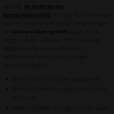
werking.
De Nederlandse
Kansspelautoriteit
, kortweg ‘Ksa’, verleende
aan een aantal online casino’s vergunningen
om
online casino spellen
legaal aan te
mogen bieden. Uiteraard heeft zij aan de
uitgifte strenge eisen verbonden.
Nederlandse online casino’s mogen
bijvoorbeeld geen:
Spelers onder de 18 jaar accepteren;
Bonussen aanbieden aan spelers onder
de 24 jaar;
Gokkers toelaten die ingeschreven staan