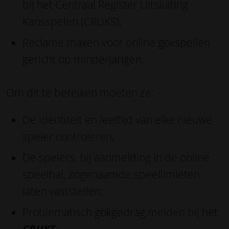
bij het Centraal Register Uitsluiting
Kansspelen (CRUKS);
Reclame maken voor online gokspellen
gericht op minderjarigen.
Om dit te bereiken moeten ze:
De identiteit en leeftijd van elke nieuwe
speler controleren;
De spelers, bij aanmelding in de online
speelhal, zogenaamde speellimieten
laten vaststellen;
Problematisch gokgedrag melden bij het