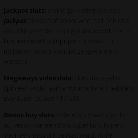
Jackpot slots:
online gokkasten die een
jackpot
hebben of opbouwen met een deel
van elke inzet die erop gedaan wordt. Soms
kunnen deze hoofdprijzen oplopen tot
miljoenen euro’s voordat ze gewonnen
worden;
Megaways videoslots:
slots die bij elke
spin een ander aantal ‘winmanieren’ hebben,
eventueel tot aan 117.649.
Bonus buy slots:
videoslots waarbij je de
activering van een bonusspel kunt kopen.
Voor een bepaald bedrag wordt in de