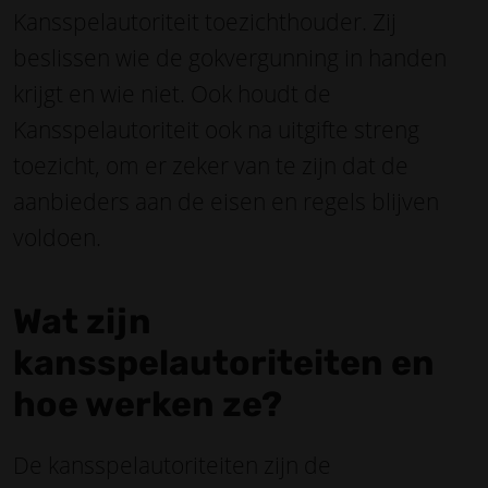
Kansspelautoriteit toezichthouder. Zij
beslissen wie de gokvergunning in handen
krijgt en wie niet. Ook houdt de
Kansspelautoriteit ook na uitgifte streng
toezicht, om er zeker van te zijn dat de
aanbieders aan de eisen en regels blijven
voldoen.
Wat zijn
kansspelautoriteiten en
hoe werken ze?
De kansspelautoriteiten zijn de