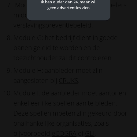
Ik ben ouder dan 24, maar wil
Module F: bescherming van de spelers
geen advertenties zien
middels een uitgebreid
verslavingspreventiebeleid.
Module G: het bedrijf dient in goede
banen geleid te worden en de
toezichthouder zal dit controleren.
Module H: aanbieder moet zijn
aangesloten bij
CRUKS
.
Module I: de aanbieder moet aantonen
enkel eerlijke spellen aan te bieden.
Deze spellen moeten zijn gekeurd door
onafhankelijke organisaties, zoals
bijvoorbeeld
eCOGRA
of
GLI
.