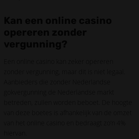
Kan een online casino
opereren zonder
vergunning?
Een online casino kan zeker opereren
zonder vergunning, maar dit is niet legaal.
Aanbieders die zonder Nederlandse
gokvergunning de Nederlandse markt
betreden, zullen worden beboet. De hoogte
van deze boetes is afhankelijk van de omzet
van het online casino en bedraagt zo’n 4%
hiervan.