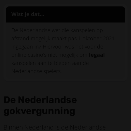
Wist je dat…
De Nederlandse wet die kanspelen op
afstand mogelijk maakt pas 1 oktober 2021
ingegaan in? Hiervoor was het voor de
online casino’s niet mogelijk om
legaal
kanspelen aan te bieden aan de
Nederlandse spelers.
De Nederlandse
gokvergunning
Binnen Nederland is de Nederlandse