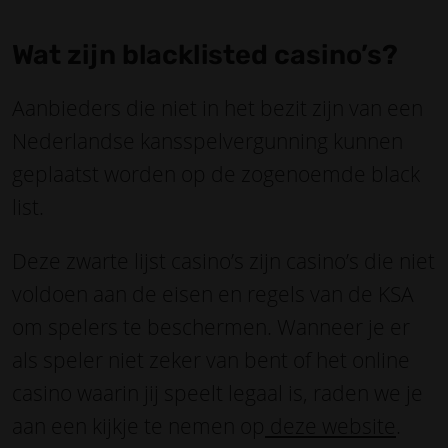
Wat zijn blacklisted casino’s?
Aanbieders die niet in het bezit zijn van een
Nederlandse kansspelvergunning kunnen
geplaatst worden op de zogenoemde black
list.
Deze zwarte lijst casino’s zijn casino’s die niet
voldoen aan de eisen en regels van de KSA
om spelers te beschermen. Wanneer je er
als speler niet zeker van bent of het online
casino waarin jij speelt legaal is, raden we je
aan een kijkje te nemen op
deze website
.