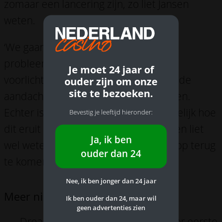
zomaar een lancering zijn, zo liet Jansen
weten.
‘We gaan Cruks ook met een op
probleemspelers gerichte
Je moet 24 jaar of
voorlichtingscampagne verder onder de
ouder zijn om onze
site te bezoeken.
aandacht brengen’, zo liet Jansen weten.
Echter is het nu nog niet precies duidelijk hoe
Bevestig je leeftijd hieronder:
dit eruit zal komen te zien, maar Jansen liet
Ja, ik ben
wel weten hier op een later moment op terug
ouder dan 24
te komen.
Nee, ik ben jonger dan 24 jaar
Meer nieuws:
Ik ben ouder dan 24, maar wil
geen advertenties zien
Dream Drop Mega Jackpot valt voor eerste