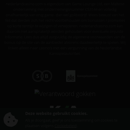
nederlandcasino.com is eigendom van Game Lounge Ltd, een Maltese
onderneming met ondernemingsnummer C53144 en volledig
onafhankelijk van enig game- dan wel gokbedrijf. Wees bewust van het
feit dat derden zich het recht voorbehouden om bonussen / promoties
op korte termijn te wijzigen of verwijderen. nederlandcasino.com kan
daarom niet aansprakelijk worden gehouden voor eventuele onjuiste
informatie. Lees dus altijd zorgvuldig de algemene voorwaarden van de
bonus op de site van de aanbieder alvorens daadwerkelijk te spelen. Wij
linken alleen naar casino’s met een vergunning van de Nederlandse
Kansspelautoriteit.
Deze website gebruikt cookies.
Als je doorgaat, geef je ons toestemming om cookies te
plaatsen volgens
Cookiebeleid
..