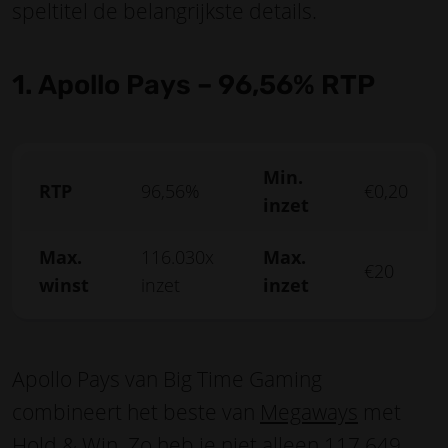
speltitel de belangrijkste details.
1. Apollo Pays – 96,56% RTP
Min.
RTP
96,56%
€0,20
inzet
Max.
116.030x
Max.
€20
winst
inzet
inzet
Apollo Pays van Big Time Gaming
combineert het beste van
Megaways
met
Hold & Win. Zo heb je niet alleen 117.649