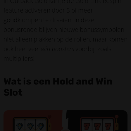
In Outback Gold kan je de Gold Link Respin
feature activeren door 5 of meer
goudklompen te draaien. In deze
bonusronde blijven nieuwe bonussymbolen
niet alleen plakken op de rollen, maar komen
ook heel veel
win boosters
voorbij, zoals
multipliers!
Wat is een Hold and Win
Slot