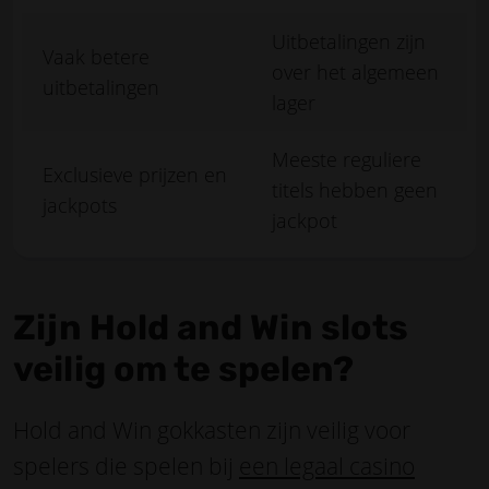
Uitbetalingen zijn
Vaak betere
over het algemeen
uitbetalingen
lager
Meeste reguliere
Exclusieve prijzen en
titels hebben geen
jackpots
jackpot
Zijn Hold and Win slots
veilig om te spelen?
Hold and Win gokkasten zijn veilig voor
spelers die spelen bij
een legaal casino