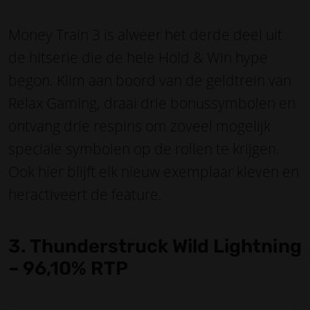
Money Train 3 is alweer het derde deel uit
de hitserie die de hele Hold & Win hype
begon. Klim aan boord van de geldtrein van
Relax Gaming, draai drie bonussymbolen en
ontvang drie respins om zoveel mogelijk
speciale symbolen op de rollen te krijgen.
Ook hier blijft elk nieuw exemplaar kleven en
heractiveert de feature.
3. Thunderstruck Wild Lightning
– 96,10% RTP