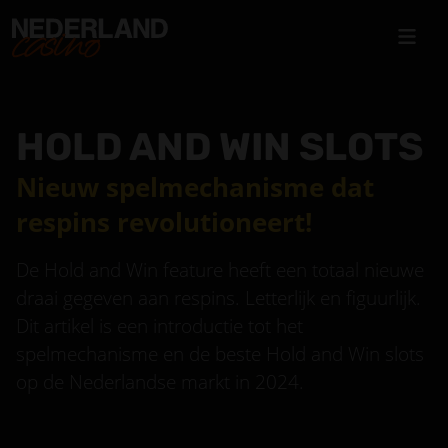
HOLD AND WIN SLOTS
Nieuw spelmechanisme dat
respins revolutioneert!
De Hold and Win feature heeft een totaal nieuwe
draai gegeven aan respins. Letterlijk en figuurlijk.
Dit artikel is een introductie tot het
spelmechanisme en de beste Hold and Win slots
op de Nederlandse markt in 2024.