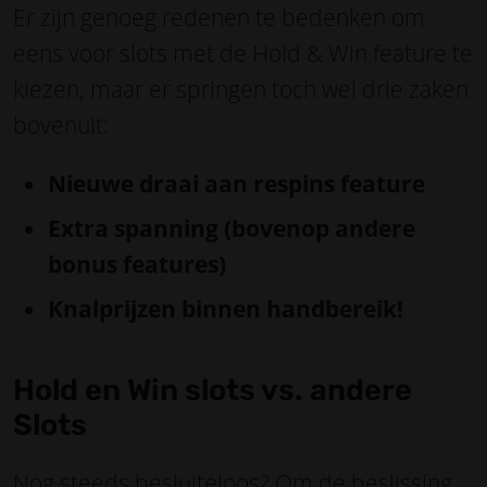
Er zijn genoeg redenen te bedenken om
eens voor slots met de Hold & Win feature te
kiezen, maar er springen toch wel drie zaken
bovenuit:
Nieuwe draai aan respins feature
Extra spanning (bovenop andere
bonus features)
Knalprijzen binnen handbereik!
Hold en Win slots vs. andere
Slots
Nog steeds besluiteloos? Om de beslissing