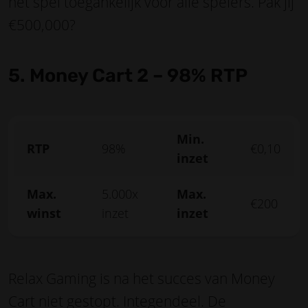
het spel toegankelijk voor alle spelers. Pak jij
€500,000?
5. Money Cart 2 – 98% RTP
Min.
RTP
98%
€0,10
inzet
Max.
5.000x
Max.
€200
winst
inzet
inzet
Relax Gaming is na het succes van Money
Cart niet gestopt. Integendeel. De