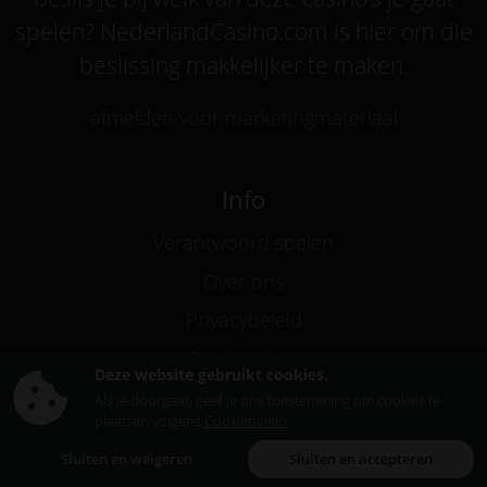
spelen? NederlandCasino.com is hier om die
beslissing makkelijker te maken.
afmelden voor marketingmateriaal
Info
Verantwoord spelen
Over ons
Privacybeleid
Cookiebeleid
Deze website gebruikt cookies.
Sitemap
Als je doorgaat, geef je ons toestemming om cookies te
plaatsen volgens
Cookiebeleid
..
Populaire pagina's
Sluiten en weigeren
Sluiten en accepteren