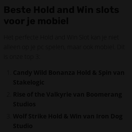
Beste Hold and Win slots
voor je mobiel
Het perfecte Hold and Win Slot kan je niet
alleen op je pc spelen, maar ook mobiel. Dit
is onze top 3:
Candy Wild Bonanza Hold & Spin van
Stakelogic
Rise of the Valkyrie van Boomerang
Studios
Wolf Strike Hold & Win van Iron Dog
Studio