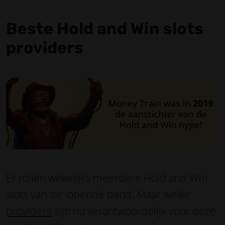
Beste Hold and Win slots
providers
Er rollen wekelijks meerdere Hold and Win
slots van de lopende band. Maar welke
providers
zijn nu verantwoordelijk voor deze