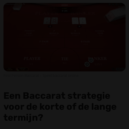
First Person Baccarat – Speel baccarat online
Een Baccarat strategie
voor de korte of de lange
termijn?