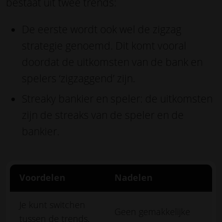
bestaat uit twee trends:
De eerste wordt ook wel de zigzag
strategie genoemd. Dit komt vooral
doordat de uitkomsten van de bank en
spelers ‘zigzaggend’ zijn.
Streaky bankier en speler: de uitkomsten
zijn de streaks van de speler en de
bankier.
Voordelen
Nadelen
Je kunt switchen
Geen gemakkelijke
tussen de trends,