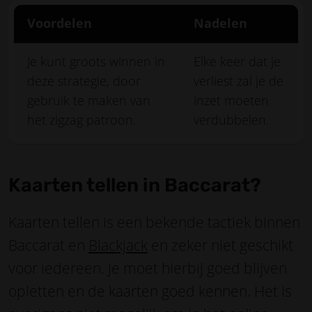
Voordelen
Nadelen
Je kunt groots winnen in
Elke keer dat je
deze strategie, door
verliest zal je de
gebruik te maken van
inzet moeten
het zigzag patroon.
verdubbelen.
Kaarten tellen in Baccarat?
Kaarten tellen is een bekende tactiek binnen
Baccarat en
Blackjack
en zeker niet geschikt
voor iedereen. Je moet hierbij goed blijven
opletten en de kaarten goed kennen. Het is