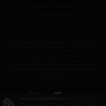
Top casino’s in Nederland
Casino zonder Cruks
nederlandcasino.com is eigendom van Game Lounge Ltd, een Maltese
onderneming met ondernemingsnummer C53144 en volledig
onafhankelijk van enig game- dan wel gokbedrijf. Wees bewust van het
feit dat derden zich het recht voorbehouden om bonussen / promoties
op korte termijn te wijzigen of verwijderen. nederlandcasino.com kan
daarom niet aansprakelijk worden gehouden voor eventuele onjuiste
informatie. Lees dus altijd zorgvuldig de algemene voorwaarden van de
bonus op de site van de aanbieder alvorens daadwerkelijk te spelen. Wij
linken alleen naar casino’s met een vergunning van de Nederlandse
Kansspelautoriteit.
Deze website gebruikt cookies.
Als je doorgaat, geef je ons toestemming om cookies te