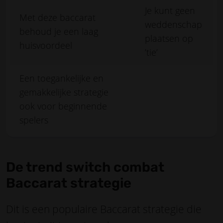
Je kunt geen
Met deze baccarat
weddenschap
behoud je een laag
plaatsen op
huisvoordeel
’tie’
Een toegankelijke en
gemakkelijke strategie
ook voor beginnende
spelers
De trend switch combat
Baccarat strategie
Dit is een populaire Baccarat strategie die