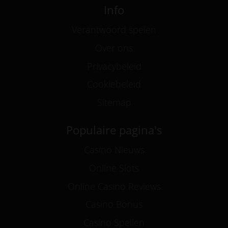
Info
Verantwoord spelen
Over ons
Privacybeleid
Cookiebeleid
Sitemap
Populaire pagina's
Casino Nieuws
Online Slots
Online Casino Reviews
Casino Bonus
Casino Spellen