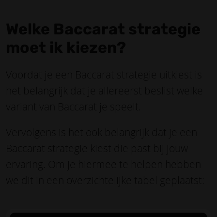
Welke Baccarat strategie
moet ik kiezen?
Voordat je een Baccarat strategie uitkiest is
het belangrijk dat je allereerst beslist welke
variant van Baccarat je speelt.
Vervolgens is het ook belangrijk dat je een
Baccarat strategie kiest die past bij jouw
ervaring. Om je hiermee te helpen hebben
we dit in een overzichtelijke tabel geplaatst: