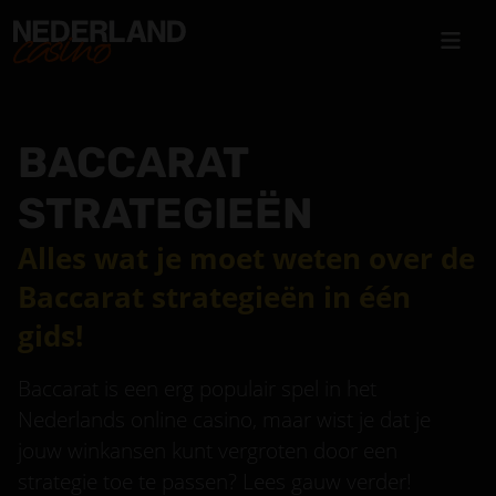
BACCARAT
STRATEGIEËN
Alles wat je moet weten over de
Baccarat strategieën in één
gids!
Baccarat is een erg populair spel in het
Nederlands online casino, maar wist je dat je
jouw winkansen kunt vergroten door een
strategie toe te passen? Lees gauw verder!