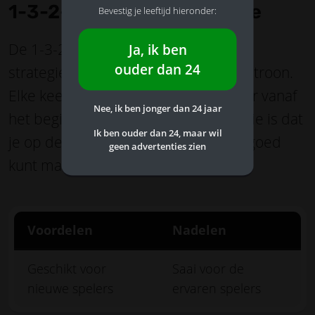
1-3-2-4 baccarat strategie
Bevestig je leeftijd hieronder:
De 1-3-2-4 strategie is een bekende
Ja, ik ben
ouder dan 24
strategie waarbij inzet volgens het patroon.
Elke keer dat je verliest, begin je weer vanaf
Nee, ik ben jonger dan 24 jaar
het begin. Het idee achter de strategie is dat
Ik ben ouder dan 24, maar wil
je op deze manier je verliezen altijd goed
geen advertenties zien
kunt maken.
Voordelen
Nadelen
Geschikt voor
Saai voor de
nieuwe spelers
ervaren spelers