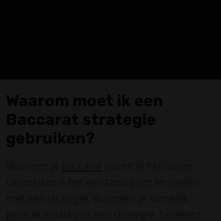
Waarom moet ik een
Baccarat strategie
gebruiken?
Wanneer je
Baccarat
speelt in het online
casino dan is het verstandig om te spelen
met een strategie. Wanneer je namelijk
gebruik maakt van een strategie, betekent