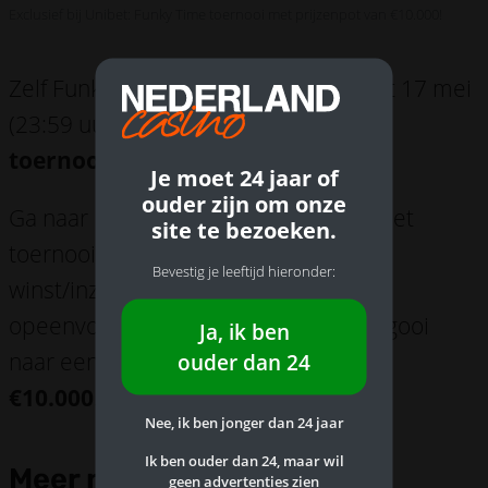
Exclusief bij Unibet: Funky Time toernooi met prijzenpot van €10.000!
Zelf Funky Time ontdekken? Neem tot 17 mei
(23:59 uur) deel aan het
Funky Time
toernooi van Unibet Casino!
Je moet 24 jaar of
ouder zijn om onze
Ga naar Unibet.nl, registreer je voor het
site te bezoeken.
toernooi, scoor de beste
Bevestig je leeftijd hieronder:
winst/inzetverhouding over 10
opeenvolgende beurten en doe een gooi
Ja, ik ben
naar een deel van de
prijzenpot van
ouder dan 24
€10.000
.
Nee, ik ben jonger dan 24 jaar
Ik ben ouder dan 24, maar wil
Meer nieuws:
geen advertenties zien