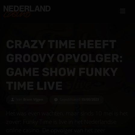
CRAZY TIME HEEFT
GROOVY OPVOLGER:
GAME SHOW FUNKY
TIME LIVE
Van
Bram Vijgen
Gepubliceerd
15/05/2023
Het was even wachten, maar sinds 10 mei is het
zover: Funky Time is live in het Nederlandse
online casino. De opvolger van het zeer