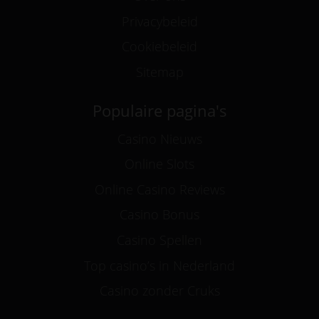
Privacybeleid
Cookiebeleid
Sitemap
Populaire pagina's
Casino Nieuws
Online Slots
Online Casino Reviews
Casino Bonus
Casino Spellen
Top casino’s in Nederland
Casino zonder Cruks