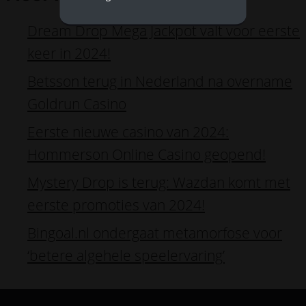
Dream Drop Mega Jackpot valt voor eerste
keer in 2024!
Betsson terug in Nederland na overname
Goldrun Casino
Eerste nieuwe casino van 2024:
Hommerson Online Casino geopend!
Mystery Drop is terug: Wazdan komt met
eerste promoties van 2024!
Bingoal.nl ondergaat metamorfose voor
‘betere algehele speelervaring’