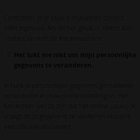
Controleer of je jouw e-mailadres correct
hebt ingevuld. Als dit het geval is, neem dan
contact op met de klantenservice.
Het lukt me niet om mijn persoonlijke
gegevens te veranderen.
Je kunt je persoonlijke gegevens gemakkelijk
veranderen in jouw profielinstellingen. Het
kan echter wel zo zijn dat het online casino je
vraagt deze gegevens te verifiëren middels
een officieel document.