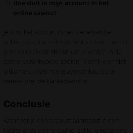
Hoe sluit in mijn account in het
online casino?
Je kunt het account in het Nederlandse
online casino op elk moment sluiten. Hoe dit
precies in elkaar steekt kun je vinden in de
sectie: verantwoord spelen. Mocht je er niet
uitkomen, raden we je aan contact op te
nemen met de klantenservice.
Conclusie
Wanneer je een account aanmaakt in een
Nederlands online casino, zal je je gegevens