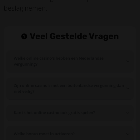
beslag nemen.
Veel Gestelde Vragen
Welke online casino's hebben een Nederlandse
vergunning?
Zijn online casino's met een buitenlandse vergunning dan
niet veilig?
Kan ik het online casino ook gratis spelen?
Welke bonus moet in activeren?