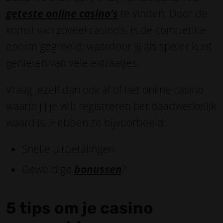
geteste online casino’s
te vinden. Door de
komst van zoveel casino’s, is de competitie
enorm gegroeid, waardoor jij als speler kunt
genieten van vele extraatjes.
Vraag jezelf dan ook af of het online casino
waarin jij je wilt registreren het daadwerkelijk
waard is. Hebben ze bijvoorbeeld:
Snelle uitbetalingen
Geweldige
bonussen
?
5 tips om je casino