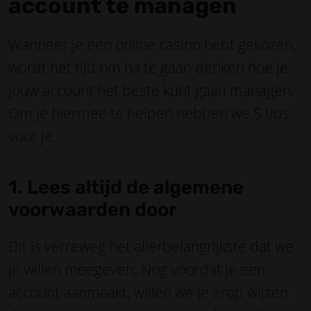
account te managen
Wanneer je een online casino hebt gekozen,
wordt het tijd om na te gaan denken hoe je
jouw account het beste kunt gaan managen.
Om je hiermee te helpen hebben we 5 tips
voor je.
1. Lees altijd de algemene
voorwaarden door
Dit is verreweg het allerbelangrijkste dat we
je willen meegeven. Nog voordat je een
account aanmaakt, willen we je erop wijzen