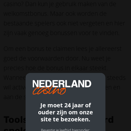
casino? Dan kun je gebruik maken van de
welkomstbonus. Maar ook worden de
bestaande spelers ook niet vergeten en hier
zijn vaak genoeg bonussen voor te vinden.
Om een bonus te claimen lees je allereerst
goed de voorwaarden door. Nu weet je
precies hoe de bonus in elkaar steekt.
Wanneer je de bonus vervolgens nog steeds
wil activeren, kun je een storting maken en
aan de slag gaan.
Je moet 24 jaar of
ouder zijn om onze
Tools voor verantwoord
site te bezoeken.
spelen die je zelf kunt
Bevestig je leeftijd hieronder: