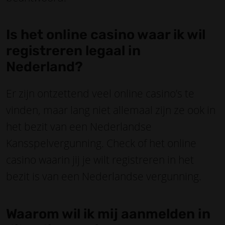
Is het online casino waar ik wil
registreren legaal in
Nederland?
Er zijn ontzettend veel online casino’s te
vinden, maar lang niet allemaal zijn ze ook in
het bezit van een Nederlandse
Kansspelvergunning. Check of het online
casino waarin jij je wilt registreren in het
bezit is van een Nederlandse vergunning.
Waarom wil ik mij aanmelden in