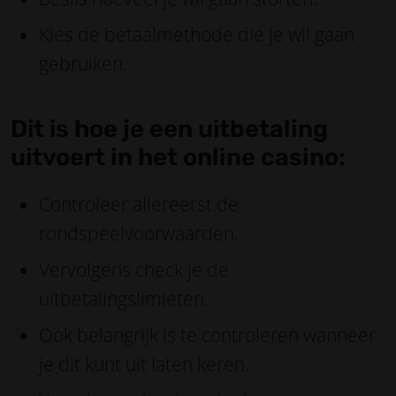
Kies de betaalmethode die je wil gaan
gebruiken.
Dit is hoe je een uitbetaling
uitvoert in het online casino:
Controleer allereerst de
rondspeelvoorwaarden.
Vervolgens check je de
uitbetalingslimieten.
Ook belangrijk is te controleren wanneer
je dit kunt uit laten keren.