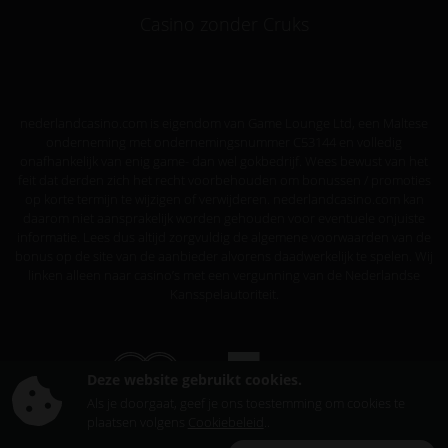
Casino zonder Cruks
nederlandcasino.com is eigendom van Game Lounge Ltd, een Maltese
onderneming met ondernemingsnummer C53144 en volledig
onafhankelijk van enig game- dan wel gokbedrijf. Wees bewust van het
feit dat derden zich het recht voorbehouden om bonussen / promoties
op korte termijn te wijzigen of verwijderen. nederlandcasino.com kan
daarom niet aansprakelijk worden gehouden voor eventuele onjuiste
informatie. Lees dus altijd zorgvuldig de algemene voorwaarden van de
bonus op de site van de aanbieder alvorens daadwerkelijk te spelen. Wij
linken alleen naar casino’s met een vergunning van de Nederlandse
Kansspelautoriteit.
Deze website gebruikt cookies.
Als je doorgaat, geef je ons toestemming om cookies te
plaatsen volgens
Cookiebeleid
..