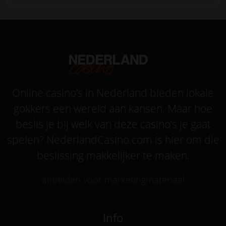
Online casino’s in Nederland bieden lokale
gokkers een wereld aan kansen. Maar hoe
beslis je bij welk van deze casino’s je gaat
spelen? NederlandCasino.com is hier om die
beslissing makkelijker te maken.
afmelden voor marketingmateriaal
Info