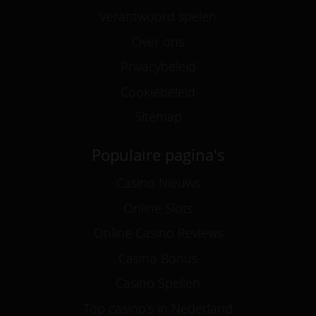
Verantwoord spelen
Over ons
Privacybeleid
Cookiebeleid
Sitemap
Populaire pagina's
Casino Nieuws
Online Slots
Online Casino Reviews
Casino Bonus
Casino Spellen
Top casino’s in Nederland