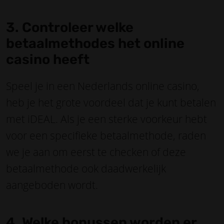
3. Controleer welke
betaalmethodes het online
casino heeft
Speel je in een Nederlands online casino,
heb je het grote voordeel dat je kunt betalen
met iDEAL. Als je een sterke voorkeur hebt
voor een specifieke betaalmethode, raden
we je aan om eerst te checken of deze
betaalmethode ook daadwerkelijk
aangeboden wordt.
4. Welke bonussen worden er