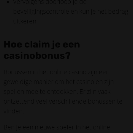
Vervolgens doorloop je de
beveiligingscontrole en kun je het bedrag
uitkeren.
Hoe claim je een
casinobonus?
Bonussen in het online casino zijn een
geweldige manier om het casino en zijn
spellen mee te ontdekken. Er zijn vaak
ontzettend veel verschillende bonussen te
vinden.
Ben je een nieuwe speler in het online