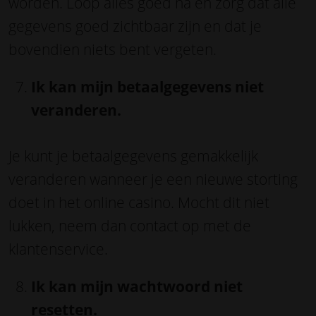
worden. Loop alles goed na en zorg dat alle
gegevens goed zichtbaar zijn en dat je
bovendien niets bent vergeten.
Ik kan mijn betaalgegevens niet
veranderen.
Je kunt je betaalgegevens gemakkelijk
veranderen wanneer je een nieuwe storting
doet in het online casino. Mocht dit niet
lukken, neem dan contact op met de
klantenservice.
Ik kan mijn wachtwoord niet
resetten.